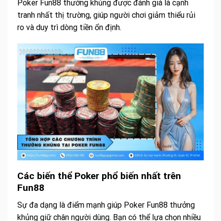
Poker Fun88 thưởng khủng được đánh giá là cạnh
tranh nhất thị trường, giúp người chơi giảm thiểu rủi
ro và duy trì dòng tiền ổn định.
Các biến thể Poker phổ biến nhất trên
Fun88
Sự đa dạng là điểm mạnh giúp Poker Fun88 thưởng
khủng giữ chân người dùng. Bạn có thể lựa chọn nhiều