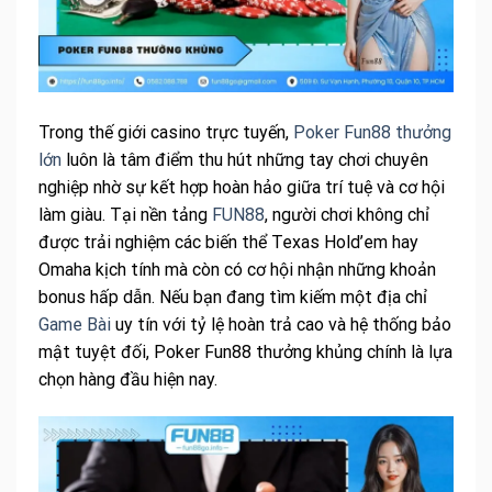
Trong thế giới casino trực tuyến,
Poker Fun88 thưởng
lớn
luôn là tâm điểm thu hút những tay chơi chuyên
nghiệp nhờ sự kết hợp hoàn hảo giữa trí tuệ và cơ hội
làm giàu. Tại nền tảng
FUN88
, người chơi không chỉ
được trải nghiệm các biến thể Texas Hold’em hay
Omaha kịch tính mà còn có cơ hội nhận những khoản
bonus hấp dẫn. Nếu bạn đang tìm kiếm một địa chỉ
Game Bài
uy tín với tỷ lệ hoàn trả cao và hệ thống bảo
mật tuyệt đối, Poker Fun88 thưởng khủng chính là lựa
chọn hàng đầu hiện nay.