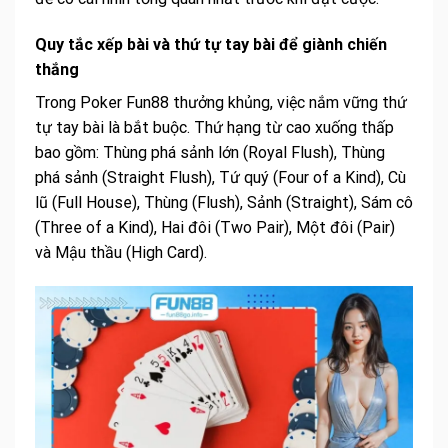
Quy tắc xếp bài và thứ tự tay bài để giành chiến
thắng
Trong Poker Fun88 thưởng khủng, việc nắm vững thứ
tự tay bài là bắt buộc. Thứ hạng từ cao xuống thấp
bao gồm: Thùng phá sảnh lớn (Royal Flush), Thùng
phá sảnh (Straight Flush), Tứ quý (Four of a Kind), Cù
lũ (Full House), Thùng (Flush), Sảnh (Straight), Sám cô
(Three of a Kind), Hai đôi (Two Pair), Một đôi (Pair)
và Mậu thầu (High Card).