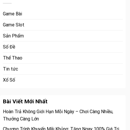
Game Bài
Game Slot
Sản Phẩm
Số Đề
Thể Thao
Tin tức
Xổ Số
Bài Viết Mới Nhất
Hoàn Trả Không Giới Hạn Mỗi Ngày – Chơi Càng Nhiều,
Thưởng Càng Lớn
Chương Trình Khuyến Mãi Khủng: Tặng Ngay 100% Giá Trị