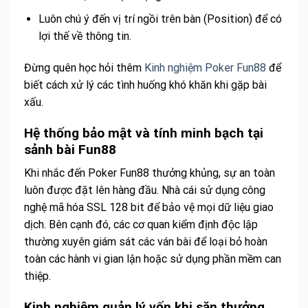
Luôn chú ý đến vị trí ngồi trên bàn (Position) để có
lợi thế về thông tin.
Đừng quên học hỏi thêm
Kinh nghiệm Poker Fun88
để
biết cách xử lý các tình huống khó khăn khi gặp bài
xấu.
Hệ thống bảo mật và tính minh bạch tại
sảnh bài Fun88
Khi nhắc đến Poker Fun88 thưởng khủng, sự an toàn
luôn được đặt lên hàng đầu. Nhà cái sử dụng công
nghệ mã hóa SSL 128 bit để bảo vệ mọi dữ liệu giao
dịch. Bên cạnh đó, các cơ quan kiểm định độc lập
thường xuyên giám sát các ván bài để loại bỏ hoàn
toàn các hành vi gian lận hoặc sử dụng phần mềm can
thiệp.
Kinh nghiệm quản lý vốn khi săn thưởng