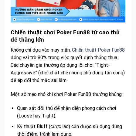
Chiến thuật chơi Poker Fun88 từ cao thủ
để thắng lớn
Không chỉ dựa vào may mắn,
Chiến thuật Poker Fun88
đóng vai trò 80% trong việc quyết định thắng thua.
Các chuyên gia thường áp dụng lối chơi “Tight-
Aggressive” (chơi chặt chẽ nhưng chủ động tấn công)
để ép đối thủ mắc sai lầm.
Một số mẹo nhỏ khi chơi Poker Fun88 thưởng khủng:
Quan sát đối thủ để nhận diện phong cách chơi
(Loose hay Tight).
Kỹ thuật Bluff (cược láo) cần được sử dụng đúng
thời điểm, tránh lạm dụng.