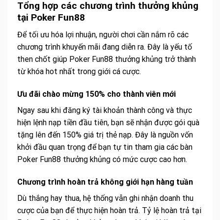
Tổng hợp các chương trình thưởng khủng
tại Poker Fun88
Để tối ưu hóa lợi nhuận, người chơi cần nắm rõ các
chương trình khuyến mãi đang diễn ra. Đây là yếu tố
then chốt giúp Poker Fun88 thưởng khủng trở thành
từ khóa hot nhất trong giới cá cược.
Ưu đãi chào mừng 150% cho thành viên mới
Ngay sau khi đăng ký tài khoản thành công và thực
hiện lệnh nạp tiền đầu tiên, bạn sẽ nhận được gói quà
tặng lên đến 150% giá trị thẻ nạp. Đây là nguồn vốn
khởi đầu quan trọng để bạn tự tin tham gia các bàn
Poker Fun88 thưởng khủng có mức cược cao hơn.
Chương trình hoàn trả không giới hạn hàng tuần
Dù thắng hay thua, hệ thống vẫn ghi nhận doanh thu
cược của bạn để thực hiện hoàn trả. Tỷ lệ hoàn trả tại