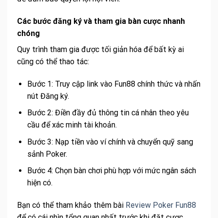
Các bước đăng ký và tham gia bàn cược nhanh
chóng
Quy trình tham gia được tối giản hóa để bất kỳ ai
cũng có thể thao tác:
Bước 1: Truy cập link vào Fun88 chính thức và nhấn
nút Đăng ký.
Bước 2: Điền đầy đủ thông tin cá nhân theo yêu
cầu để xác minh tài khoản.
Bước 3: Nạp tiền vào ví chính và chuyển quỹ sang
sảnh Poker.
Bước 4: Chọn bàn chơi phù hợp với mức ngân sách
hiện có.
Bạn có thể tham khảo thêm bài
Review Poker Fun88
để có cái nhìn tổng quan nhất trước khi đặt cược.