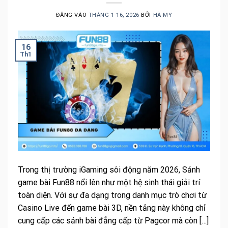
ĐĂNG VÀO
THÁNG 1 16, 2026
BỞI
HÀ MY
16
Th1
Trong thị trường iGaming sôi động năm 2026, Sảnh
game bài Fun88 nổi lên như một hệ sinh thái giải trí
toàn diện. Với sự đa dạng trong danh mục trò chơi từ
Casino Live đến game bài 3D, nền tảng này không chỉ
cung cấp các sảnh bài đẳng cấp từ Pagcor mà còn […]