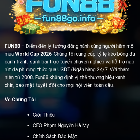
FUN88
– Điểm đến lý tưởng đồng hành cùng người hâm mộ
mùa
World Cup 2026
. Chúng tôi cung cấp tỷ lệ kèo bóng đá
cạnh tranh, sảnh bài trực tuyến chuyên nghiệp và hỗ trợ nạp
rút đa phương thức qua USDT/Ngân hàng 24/7. Với thâm
niên từ 2008, Fun88 khẳng định vị thế thương hiệu xanh
chín, bảo mật tuyệt đối cho mọi hội viên toàn cầu.
Về Chúng Tôi
Giới Thiệu
CEO Phạm Nguyễn Hà My
Chính Sách Bảo Mật