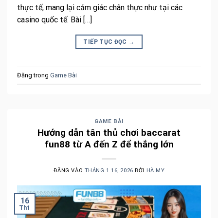
thực tế, mang lại cảm giác chân thực như tại các
casino quốc tế. Bài […]
TIẾP TỤC ĐỌC
→
Đăng trong
Game Bài
GAME BÀI
Hướng dẫn tân thủ chơi baccarat
fun88 từ A đến Z để thắng lớn
ĐĂNG VÀO
THÁNG 1 16, 2026
BỞI
HÀ MY
16
Th1