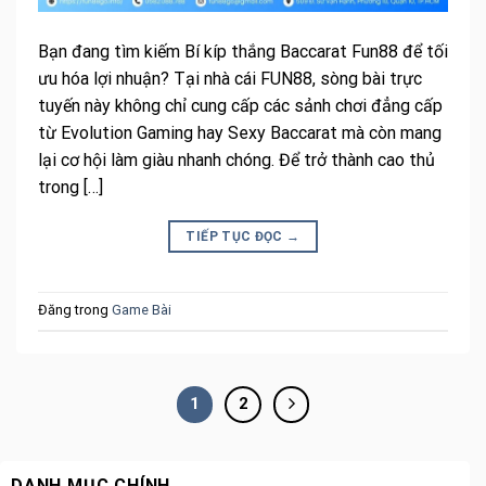
Bạn đang tìm kiếm Bí kíp thắng Baccarat Fun88 để tối
ưu hóa lợi nhuận? Tại nhà cái FUN88, sòng bài trực
tuyến này không chỉ cung cấp các sảnh chơi đẳng cấp
từ Evolution Gaming hay Sexy Baccarat mà còn mang
lại cơ hội làm giàu nhanh chóng. Để trở thành cao thủ
trong […]
TIẾP TỤC ĐỌC
→
Đăng trong
Game Bài
1
2
DANH MỤC CHÍNH