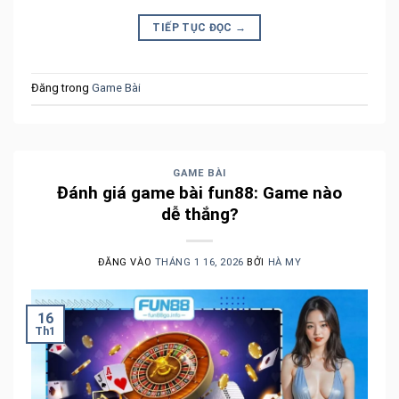
TIẾP TỤC ĐỌC
→
Đăng trong
Game Bài
GAME BÀI
Đánh giá game bài fun88: Game nào
dễ thắng?
ĐĂNG VÀO
THÁNG 1 16, 2026
BỞI
HÀ MY
16
Th1