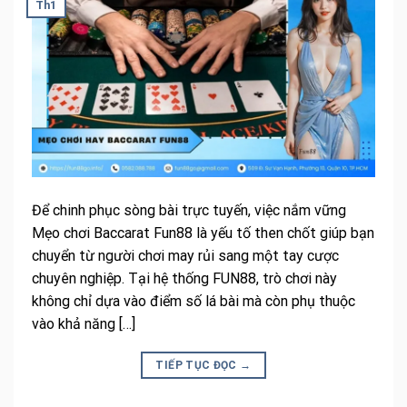
Th1
Để chinh phục sòng bài trực tuyến, việc nắm vững
Mẹo chơi Baccarat Fun88 là yếu tố then chốt giúp bạn
chuyển từ người chơi may rủi sang một tay cược
chuyên nghiệp. Tại hệ thống FUN88, trò chơi này
không chỉ dựa vào điểm số lá bài mà còn phụ thuộc
vào khả năng […]
TIẾP TỤC ĐỌC
→