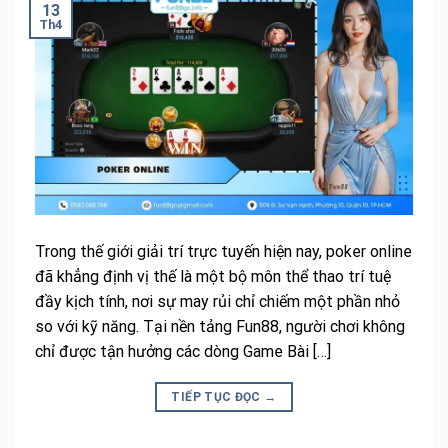
13
Th4
Trong thế giới giải trí trực tuyến hiện nay, poker online
đã khẳng định vị thế là một bộ môn thể thao trí tuệ
đầy kịch tính, nơi sự may rủi chỉ chiếm một phần nhỏ
so với kỹ năng. Tại nền tảng Fun88, người chơi không
chỉ được tận hưởng các dòng Game Bài […]
TIẾP TỤC ĐỌC
→