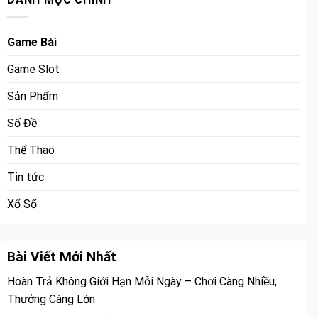
Game Bài
Game Slot
Sản Phẩm
Số Đề
Thể Thao
Tin tức
Xổ Số
Bài Viết Mới Nhất
Hoàn Trả Không Giới Hạn Mỗi Ngày – Chơi Càng Nhiều,
Thưởng Càng Lớn