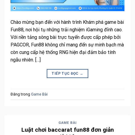
Chào mừng bạn đến với hành trình Khám phá game bài
Fun88, nơi hội tụ những trải nghiệm iGaming đỉnh cao.
Với nền tảng sòng bài trực tuyến được cấp phép bởi
PAGCOR, Fun88 không chỉ mang đến sự minh bạch mà
còn cung cấp hệ thống RNG hiện đại đảm bảo tính
ngẫu nhiên. […]
TIẾP TỤC ĐỌC
→
Đăng trong
Game Bài
GAME BÀI
Luật chơi baccarat fun88 đơn giản