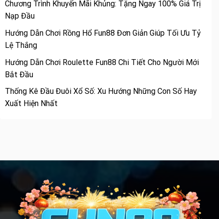
Chương Trình Khuyến Mãi Khủng: Tặng Ngay 100% Giá Trị
Nạp Đầu
Hướng Dẫn Chơi Rồng Hổ Fun88 Đơn Giản Giúp Tối Ưu Tỷ
Lệ Thắng
Hướng Dẫn Chơi Roulette Fun88 Chi Tiết Cho Người Mới
Bắt Đầu
Thống Kê Đầu Đuôi Xổ Số: Xu Hướng Những Con Số Hay
Xuất Hiện Nhất