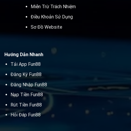
Miễn Trừ Trách Nhiệm
Điều Khoản Sử Dụng
Sơ Đồ Website
Hướng Dẫn Nhanh
Tải App Fun88
Đăng Ký Fun88
Đăng Nhập Fun88
Nạp Tiền Fun88
Rút Tiền Fun88
Hỏi Đáp Fun88