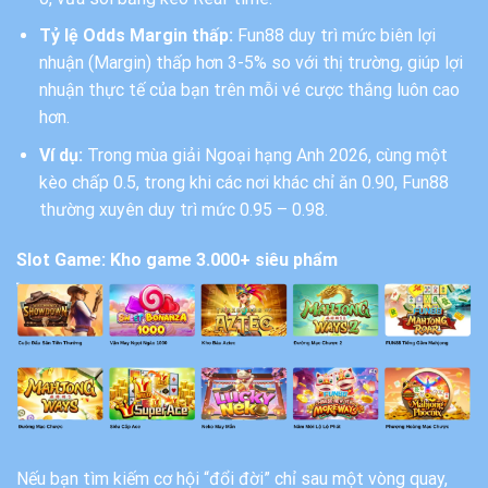
Tỷ lệ Odds Margin thấp:
Fun88 duy trì mức biên lợi
nhuận (Margin) thấp hơn 3-5% so với thị trường, giúp lợi
nhuận thực tế của bạn trên mỗi vé cược thắng luôn cao
hơn.
Ví dụ:
Trong mùa giải Ngoại hạng Anh 2026, cùng một
kèo chấp 0.5, trong khi các nơi khác chỉ ăn 0.90, Fun88
thường xuyên duy trì mức 0.95 – 0.98.
Slot Game: Kho game 3.000+ siêu phẩm
Nếu bạn tìm kiếm cơ hội “đổi đời” chỉ sau một vòng quay,