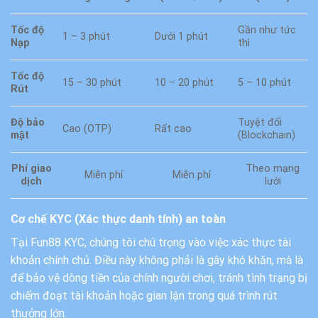
Tốc độ
Gần như tức
1 – 3 phút
Dưới 1 phút
Nạp
thì
Tốc độ
15 – 30 phút
10 – 20 phút
5 – 10 phút
Rút
Độ bảo
Tuyệt đối
Cao (OTP)
Rất cao
mật
(Blockchain)
Phí giao
Theo mạng
Miễn phí
Miễn phí
dịch
lưới
Cơ chế KYC (Xác thực danh tính) an toàn
Tại Fun88 KYC, chúng tôi chú trọng vào việc xác thực tài
khoản chính chủ. Điều này không phải là gây khó khăn, mà là
để bảo vệ dòng tiền của chính người chơi, tránh tình trạng bị
chiếm đoạt tài khoản hoặc gian lận trong quá trình rút
thưởng lớn.