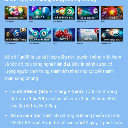
Xổ số Fun88 là sự kết hợp giữa nét truyền thống Việt Nam
và tốc độ của công nghệ hiện đại. Đây là sảnh cược có
lượng người chơi trung thành lớn nhất nhờ cơ chế thanh
toán sòng phẳng.
Lô đề 3 Miền (Bắc – Trung – Nam):
Tỷ lệ ăn thưởng
đạt mức
1 ăn 99
, cao hơn hẳn mức 1 ăn 70 hoặc 80 ở
các đại lý truyền thống.
Xổ số siêu tốc:
Dành cho những ai không muốn đợi đến
18h30. Kết quả được trả về sau mỗi 30 giây, 1 phút hoặc