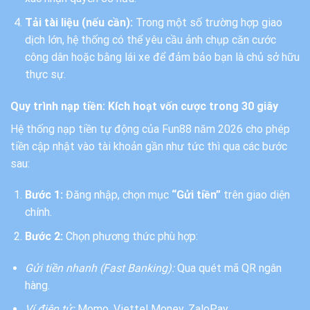
Tải tài liệu (nếu cần):
Trong một số trường hợp giao
dịch lớn, hệ thống có thể yêu cầu ảnh chụp căn cước
công dân hoặc bằng lái xe để đảm bảo bạn là chủ sở hữu
thực sự.
Quy trình nạp tiền: Kích hoạt vốn cược trong 30 giây
Hệ thống nạp tiền tự động của Fun88 năm 2026 cho phép
tiền cập nhật vào tài khoản gần như tức thì qua các bước
sau:
Bước 1:
Đăng nhập, chọn mục
“Gửi tiền”
trên giao diện
chính.
Bước 2:
Chọn phương thức phù hợp:
Gửi tiền nhanh (Fast Banking):
Qua quét mã QR ngân
hàng.
Ví điện tử:
Momo, Viettel Money, ZaloPay.