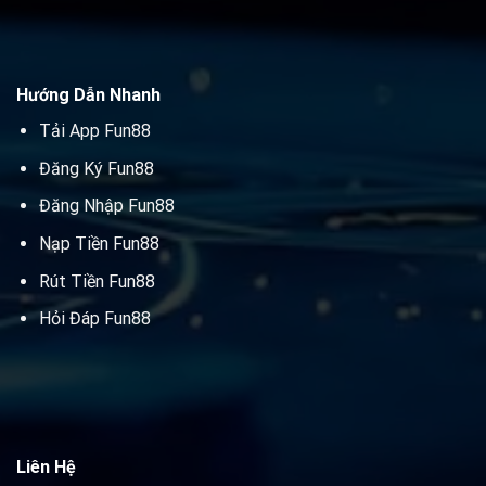
Hướng Dẫn Nhanh
Tải App Fun88
Đăng Ký Fun88
Đăng Nhập Fun88
Nạp Tiền Fun88
Rút Tiền Fun88
Hỏi Đáp Fun88
Liên Hệ