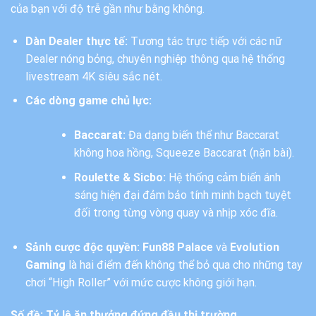
của bạn với độ trễ gần như bằng không.
Dàn Dealer thực tế:
Tương tác trực tiếp với các nữ
Dealer nóng bỏng, chuyên nghiệp thông qua hệ thống
livestream 4K siêu sắc nét.
Các dòng game chủ lực:
Baccarat:
Đa dạng biến thể như Baccarat
không hoa hồng, Squeeze Baccarat (nặn bài).
Roulette & Sicbo:
Hệ thống cảm biến ánh
sáng hiện đại đảm bảo tính minh bạch tuyệt
đối trong từng vòng quay và nhịp xóc đĩa.
Sảnh cược độc quyền:
Fun88 Palace
và
Evolution
Gaming
là hai điểm đến không thể bỏ qua cho những tay
chơi “High Roller” với mức cược không giới hạn.
Số đề: Tỷ lệ ăn thưởng đứng đầu thị trường