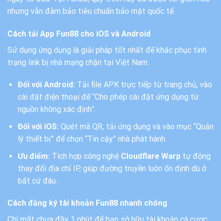
nhưng vẫn đảm bảo tiêu chuẩn bảo mật quốc tế.
Cách tải App Fun88 cho iOS và Android
Sử dụng ứng dụng là giải pháp tốt nhất để khắc phục tình
trạng link bị nhà mạng chặn tại Việt Nam.
Đối với Android:
Tải file APK trực tiếp từ trang chủ, vào
cài đặt điện thoại để “Cho phép cài đặt ứng dụng từ
nguồn không xác định”.
Đối với iOS:
Quét mã QR, tải ứng dụng và vào mục “Quản
lý thiết bị” để chọn “Tin cậy” nhà phát hành.
Ưu điểm:
Tích hợp công nghệ
Cloudflare Warp
tự động
thay đổi địa chỉ IP, giúp đường truyền luôn ổn định dù ở
bất cứ đâu.
Cách đăng ký tài khoản Fun88 nhanh chóng
Chỉ mất chưa đầy 1 phút để bạn sở hữu tài khoản cá cược