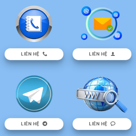
LIÊN HỆ
LIÊN HỆ
LIÊN HỆ
LIÊN HỆ