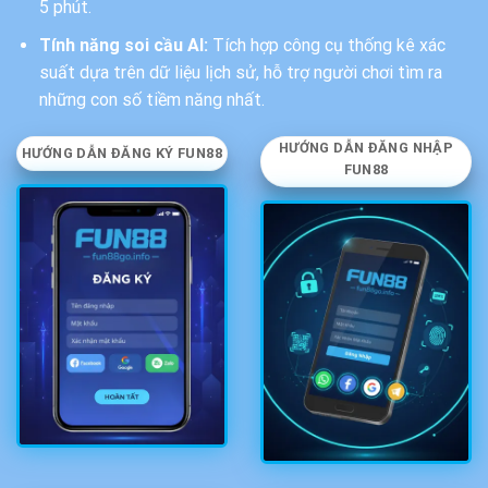
5 phút.
Tính năng soi cầu AI:
Tích hợp công cụ thống kê xác
suất dựa trên dữ liệu lịch sử, hỗ trợ người chơi tìm ra
những con số tiềm năng nhất.
HƯỚNG DẪN ĐĂNG NHẬP
HƯỚNG DẪN ĐĂNG KÝ FUN88
FUN88