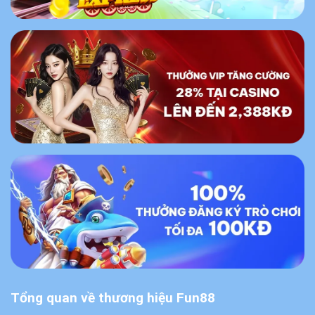
Tổng quan về thương hiệu Fun88