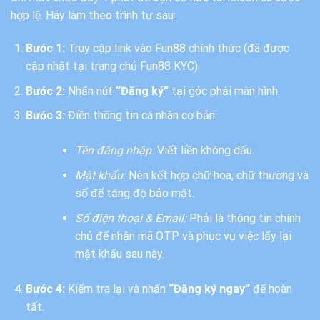
hợp lệ. Hãy làm theo trình tự sau:
Bước 1:
Truy cập link vào Fun88 chính thức (đã được
cập nhật tại trang chủ Fun88 KYC).
Bước 2:
Nhấn nút
“Đăng ký”
tại góc phải màn hình.
Bước 3:
Điền thông tin cá nhân cơ bản:
Tên đăng nhập:
Viết liền không dấu.
Mật khẩu:
Nên kết hợp chữ hoa, chữ thường và
số để tăng độ bảo mật.
Số điện thoại & Email:
Phải là thông tin chính
chủ để nhận mã OTP và phục vụ việc lấy lại
mật khẩu sau này.
Bước 4:
Kiểm tra lại và nhấn
“Đăng ký ngay”
để hoàn
tất.